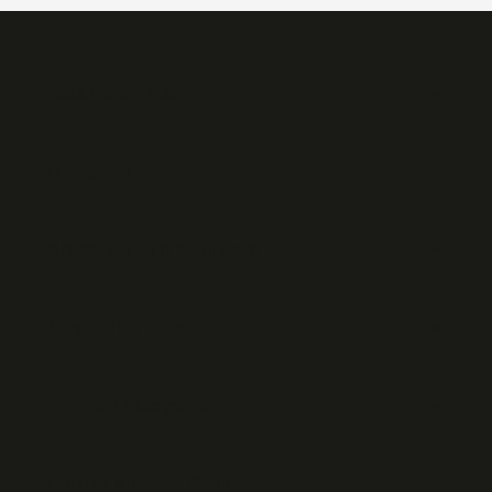
Bera Rent A Car
Hizmetlerimiz
Kişisel Verilerin Korunması
Müşteri Hizmetleri
Popüler Lokasyonlar
Popüler Kiralama Şehirleri