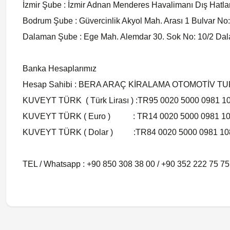
İzmir Şube : İzmir Adnan Menderes Havalimanı Dış Hatlar
Bodrum Şube : Güvercinlik Akyol Mah. Arası 1 Bulvar N
Dalaman Şube : Ege Mah. Alemdar 30. Sok No: 10/2 D
Banka Hesaplarımız
Hesap Sahibi : BERA ARAÇ KİRALAMA OTOMOTİV TU
KUVEYT TÜRK ( Türk Lirası ) :TR95 0020 5000 0981 1
KUVEYT TÜRK ( Euro ) : TR14 0020 5000 0981 10
KUVEYT TÜRK ( Dolar ) :TR84 0020 5000 0981 108
TEL / Whatsapp : +90 850 308 38 00 / +90 352 222 75 75