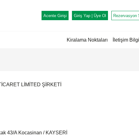
Acente Girişi
Giriş Yap |
Üye Ol
Rezervasyon 
Kiralama Noktaları
İletişim Bilgi
İCARET LİMİTED ŞİRKETİ
kak 43/A Kocasinan / KAYSERİ