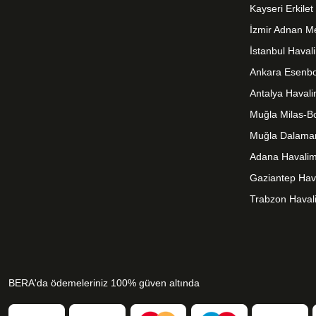
Kayseri Erkile
İzmir Adnan M
İstanbul Haval
Ankara Esenbo
Antalya Haval
Muğla Milas-B
Muğla Dalama
Adana Havalim
Gaziantep Hav
Trabzon Haval
BERA'da ödemeleriniz 100% güven altında