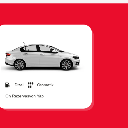
Dizel
Otomatik
Ön Rezervasyon Yap
Ön R