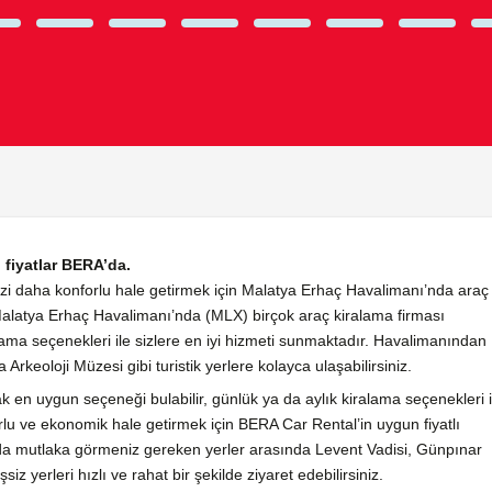
 fiyatlar BERA’da.
nizi daha konforlu hale getirmek için Malatya Erhaç Havalimanı’nda araç
 Malatya Erhaç Havalimanı’nda (MLX) birçok araç kiralama firması
ma seçenekleri ile sizlere en iyi hizmeti sunmaktadır. Havalimanından
keoloji Müzesi gibi turistik yerlere kolayca ulaşabilirsiniz.
ak en uygun seçeneği bulabilir, günlük ya da aylık kiralama seçenekleri i
forlu ve ekonomik hale getirmek için BERA Car Rental’in uygun fiyatlı
ızda mutlaka görmeniz gereken yerler arasında Levent Vadisi, Günpınar
z yerleri hızlı ve rahat bir şekilde ziyaret edebilirsiniz.