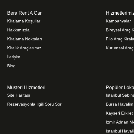
Bera Rent A Car
Hizmetlerimi
Kiralama Koşulları
Kampanyalar
Hakkımızda
Bireysel Araç 
Kiralama Noktaları
Filo Araç Kira
Kiralık Araçlarımız
Kurumsal Araç
İletişim
Blog
Müşteri Hizmetleri
Popüler Loka
Site Haritası
İstanbul Sabi
Rezervasyonla İlgili Soru Sor
Bursa Havalim
Kayseri Erkile
İzmir Adnan M
İstanbul Haval