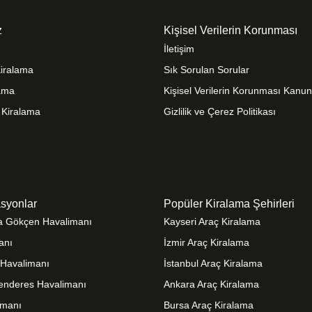
z
Kişisel Verilerin Korunması
İletişim
Kiralama
Sık Sorulan Sorular
lama
Kişisel Verilerin Korunması Kanu
 Kiralama
Gizlilik ve Çerez Politikası
syonlar
Popüler Kiralama Şehirleri
ha Gökçen Havalimanı
Kayseri Araç Kiralama
anı
İzmir Araç Kiralama
t Havalimanı
İstanbul Araç Kiralama
enderes Havalimanı
Ankara Araç Kiralama
imanı
Bursa Araç Kiralama