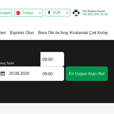
7/24 Müşteri Destek
EUR
Türkçe
Sorgula
+90 850 308 38 00
leri
Bayimiz Olun
Bera Oto ile Araç Kiralamak Çok Kolay
09:00
nüş Tarihi
En Uygun Aracı Bul
09:00