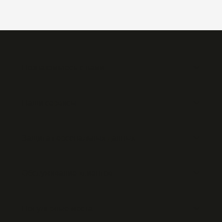
Познакомьтесь с нами
Наши сервисы
Защита персональных данных
Обслуживание клиентов
Популярные места