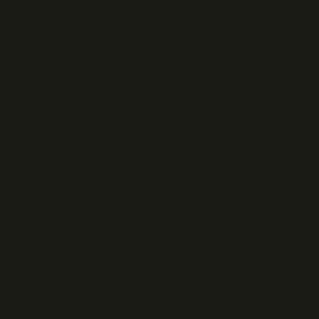
Защита персональных данных
Обслуживание клиентов
Популярные места
Популярные города
Мобильные приложения
iOS