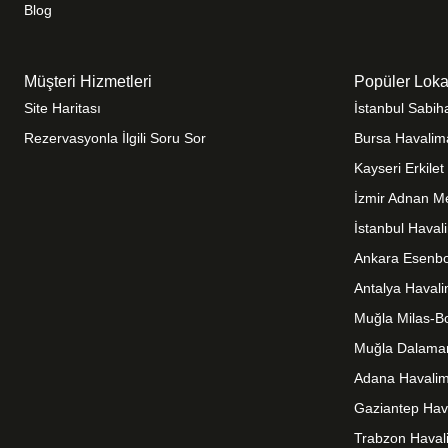
Blog
Müşteri Hizmetleri
Popüler Loka
Site Haritası
İstanbul Sabi
Rezervasyonla İlgili Soru Sor
Bursa Havalim
Kayseri Erkile
İzmir Adnan M
İstanbul Haval
Ankara Esenbo
Antalya Haval
Muğla Milas-B
Muğla Dalama
Adana Havalim
Gaziantep Hav
Trabzon Haval