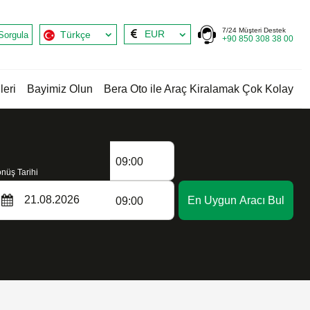
7/24 Müşteri Destek
EUR
Türkçe
Sorgula
+90 850 308 38 00
leri
Bayimiz Olun
Bera Oto ile Araç Kiralamak Çok Kolay
09:00
nüş Tarihi
En Uygun Aracı Bul
09:00