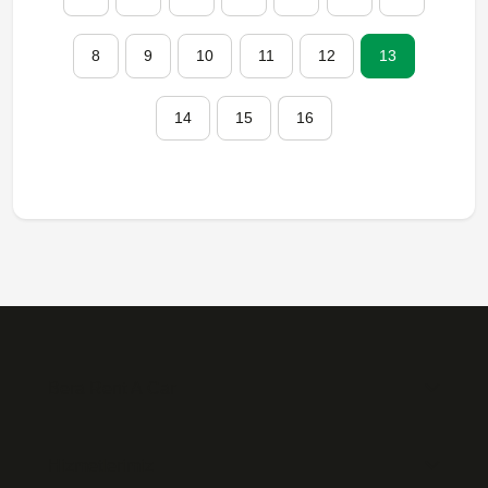
8
9
10
11
12
13
14
15
16
Bera Rent A Car
Hizmetlerimiz