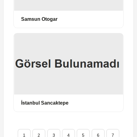
Samsun Otogar
İstanbul Sancaktepe
1
2
3
4
5
6
7