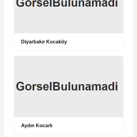
Diyarbakır Kocaköy
Aydın Kocarlı