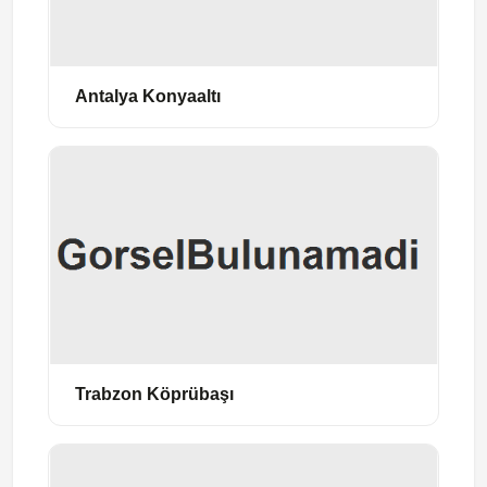
Antalya Konyaaltı
Trabzon Köprübaşı