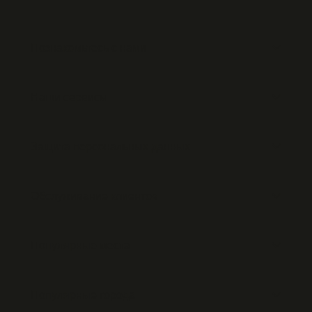
Познакомьтесь с нами
Наши сервисы
Защита персональных данных
Обслуживание клиентов
Популярные места
Популярные города