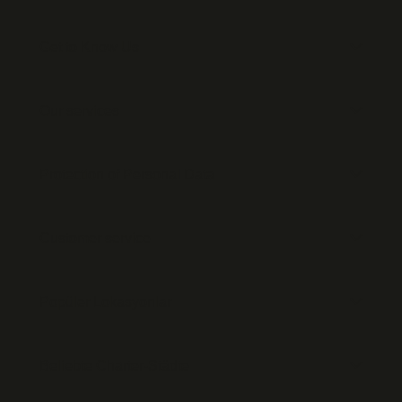
Get to Know Us
Our services
Protection of Personal Data
Customer service
Popüler Lokasyonlar
Beliebte Charter-Städte