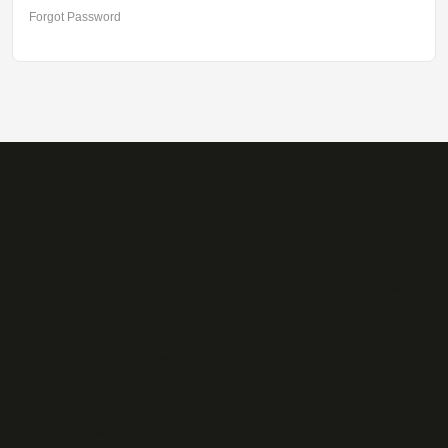
Forgot Password
Get to Know Us
Our services
Protection of Personal Data
Customer service