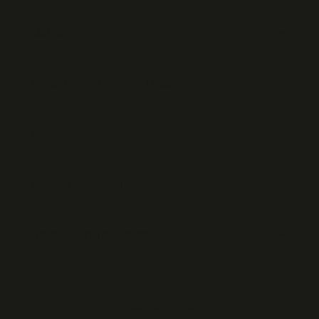
Our services
Protection of Personal Data
Customer service
Popüler Lokasyonlar
Beliebte Charter-Städte
Haben Sie Fragen?