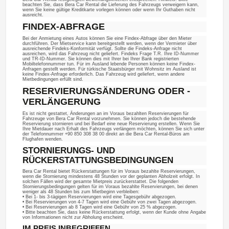
beachten Sie, dass Bera Car Rental die Lieferung des Fahrzeugs verweigern kann,
wenn Sie keine gültige Kreditkarte vorlegen können oder wenn Ihr Guthaben nicht
ausreicht.
FINDEX-ABFRAGE
Bei der Anmietung eines Autos können Sie eine Findex-Abfrage über den Mieter
durchführen. Der Mietservice kann bereitgestellt werden, wenn der Vermieter über
ausreichende Findeks-Konformität verfügt. Sollte die Findeks-Anfrage nicht
ausreichen, wird das Fahrzeug nicht geliefert. Findeks Frage T.R. Ihre ID-Nummer
und TR-ID-Nummer. Sie können dies mit Ihrer bei Ihrer Bank registrierten
Mobiltelefonnummer tun. Für im Ausland lebende Personen können keine Findex-
Anfragen gestellt werden. Für türkische Staatsbürger mit Wohnsitz im Ausland ist
keine Findex-Anfrage erforderlich. Das Fahrzeug wird geliefert, wenn andere
Mietbedingungen erfüllt sind.
RESERVIERUNGSÄNDERUNG ODER -
VERLÄNGERUNG
Es ist nicht gestattet, Änderungen an im Voraus bezahlten Reservierungen für
Fahrzeuge von Bera Car Rental vorzunehmen. Sie können jedoch die bestehende
Reservierung stornieren und bei Bedarf eine neue Reservierung erstellen. Wenn Sie
Ihre Mietdauer nach Erhalt des Fahrzeugs verlängern möchten, können Sie sich unter
der Telefonnummer +90 850 308 38 00 direkt an die Bera Car Rental-Büros am
Flughafen wenden.
STORNIERUNGS- UND
RÜCKERSTATTUNGSBEDINGUNGEN
Bera Car Rental bietet Rückerstattungen für im Voraus bezahlte Reservierungen,
wenn die Stornierung mindestens 48 Stunden vor der geplanten Abholzeit erfolgt. In
solchen Fällen wird der gesamte Mietpreis zurückerstattet. Die folgenden
Stornierungsbedingungen gelten für im Voraus bezahlte Reservierungen, bei denen
weniger als 48 Stunden bis zum Mietbeginn verbleiben:
• Bei 1- bis 3-tägigen Reservierungen wird eine Tagesgebühr abgezogen.
• Bei Reservierungen von 4-7 Tagen wird eine Gebühr von zwei Tagen abgezogen.
• Bei Reservierungen ab 8 Tagen wird eine Gebühr von 25 % abgezogen.
• Bitte beachten Sie, dass keine Rückerstattung erfolgt, wenn der Kunde ohne Angabe
von Informationen nicht zur Abholung erscheint.
IM PREIS INBEGRIFFEN