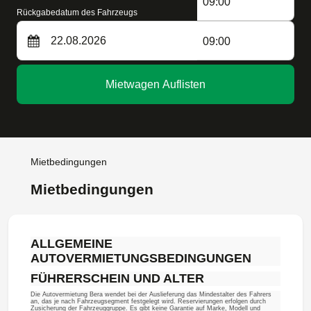
09:00
Rückgabedatum des Fahrzeugs
09:00
Mietwagen Auflisten
Mietbedingungen
Mietbedingungen
ALLGEMEINE
AUTOVERMIETUNGSBEDINGUNGEN
FÜHRERSCHEIN UND ALTER
Die Autovermietung Bera wendet bei der Auslieferung das Mindestalter des Fahrers
an, das je nach Fahrzeugsegment festgelegt wird. Reservierungen erfolgen durch
Zusicherung der Fahrzeuggruppe. Es gibt keine Garantie auf Marke, Modell und