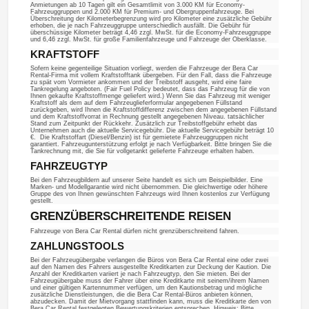
Anmietungen ab 10 Tagen gilt ein Gesamtlimit von 3.000 KM für Economy-
Fahrzeuggruppen und 2.000 KM für Premium- und Obergruppenfahrzeuge. Bei
Überschreitung der Kilometerbegrenzung wird pro Kilometer eine zusätzliche Gebühr
erhoben, die je nach Fahrzeuggruppe unterschiedlich ausfällt. Die Gebühr für
überschüssige Kilometer beträgt 4,46 zzgl. MwSt. für die Economy-Fahrzeuggruppe
und 6,46 zzgl. MwSt. für große Familienfahrzeuge und Fahrzeuge der Oberklasse.
KRAFTSTOFF
Sofern keine gegenteilige Situation vorliegt, werden die Fahrzeuge der Bera Car
Rental-Firma mit vollem Kraftstofftank übergeben. Für den Fall, dass die Fahrzeuge
zu spät vom Vormieter ankommen und der Treibstoff ausgeht, wird eine faire
Tankregelung angeboten. (Fair Fuel Policy bedeutet, dass das Fahrzeug für die von
Ihnen gekaufte Kraftstoffmenge geliefert wird.) Wenn Sie das Fahrzeug mit weniger
Kraftstoff als dem auf dem Fahrzeuglieferformular angegebenen Füllstand
zurückgeben, wird Ihnen die Kraftstoffdifferenz zwischen dem angegebenen Füllstand
und dem Kraftstoffvorrat in Rechnung gestellt angegebenen Niveau. tatsächlicher
Stand zum Zeitpunkt der Rückkehr. Zusätzlich zur Treibstoffgebühr erhebt das
Unternehmen auch die aktuelle Servicegebühr. Die aktuelle Servicegebühr beträgt 10
€. Die Kraftstoffart (Diesel/Benzin) ist für gemietete Fahrzeuggruppen nicht
garantiert. Fahrzeugunterstützung erfolgt je nach Verfügbarkeit. Bitte bringen Sie die
Tankrechnung mit, die Sie für vollgetankt gelieferte Fahrzeuge erhalten haben.
FAHRZEUGTYP
Bei den Fahrzeugbildern auf unserer Seite handelt es sich um Beispielbilder. Eine
Marken- und Modellgarantie wird nicht übernommen. Die gleichwertige oder höhere
Gruppe des von Ihnen gewünschten Fahrzeugs wird Ihnen kostenlos zur Verfügung
gestellt.
GRENZÜBERSCHREITENDE REISEN
Fahrzeuge von Bera Car Rental dürfen nicht grenzüberschreitend fahren.
ZAHLUNGSTOOLS
Bei der Fahrzeugübergabe verlangen die Büros von Bera Car Rental eine oder zwei
auf den Namen des Fahrers ausgestellte Kreditkarten zur Deckung der Kaution. Die
Anzahl der Kreditkarten variiert je nach Fahrzeugtyp, den Sie mieten. Bei der
Fahrzeugübergabe muss der Fahrer über eine Kreditkarte mit seinem/ihrem Namen
und einer gültigen Kartennummer verfügen, um den Kautionsbetrag und mögliche
zusätzliche Dienstleistungen, die die Bera Car Rental-Büros anbieten können,
abzudecken. Damit der Mietvorgang stattfinden kann, muss die Kreditkarte den von
Bera Car Rental festgelegten Bewertungskriterien entsprechen. Hinweis: Bitte