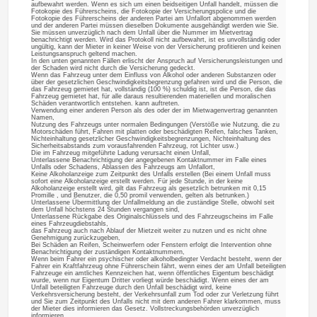
aufbewahrt werden. Wenn es sich um einen beidseitigen Unfall handelt, müssen die
Fotokopie des Führerscheins, die Fotokopie der Versicherungspolice und die
Fotokopie des Führerscheins der anderen Partei am Unfallort abgenommen werden
und der anderen Partei müssen dieselben Dokumente ausgehändigt werden wie Sie.
Sie müssen unverzüglich nach dem Unfall über die Nummer im Mietvertrag
benachrichtigt werden. Wird das Protokoll nicht aufbewahrt, ist es unvollständig oder
ungültig, kann der Mieter in keiner Weise von der Versicherung profitieren und keinen
Leistungsanspruch geltend machen.
In den unten genannten Fällen erlischt der Anspruch auf Versicherungsleistungen und
der Schaden wird nicht durch die Versicherung gedeckt.
Wenn das Fahrzeug unter dem Einfluss von Alkohol oder anderen Substanzen oder
über der gesetzlichen Geschwindigkeitsbegrenzung gefahren wird und die Person, die
das Fahrzeug gemietet hat, vollständig (100 %) schuldig ist, ist die Person, die das
Fahrzeug gemietet hat, für alle daraus resultierenden materiellen und moralischen
Schäden verantwortlich entstehen. kann auftreten.
Verwendung einer anderen Person als des oder der im Mietwagenvertrag genannten
Namen,
Nutzung des Fahrzeugs unter normalen Bedingungen (Verstöße wie Nutzung, die zu
Motorschäden führt, Fahren mit platten oder beschädigten Reifen, falsches Tanken,
Nichteinhaltung gesetzlicher Geschwindigkeitsbegrenzungen, Nichteinhaltung des
Sicherheitsabstands zum vorausfahrenden Fahrzeug, rot Lichter usw.)
Die im Fahrzeug mitgeführte Ladung verursacht einen Unfall,
Unterlassene Benachrichtigung der angegebenen Kontaktnummer im Falle eines
Unfalls oder Schadens, Ablassen des Fahrzeugs am Unfallort,
Keine Alkoholanzeige zum Zeitpunkt des Unfalls erstellen (Bei einem Unfall muss
sofort eine Alkoholanzeige erstellt werden. Für jede Stunde, in der keine
Alkoholanzeige erstellt wird, gilt das Fahrzeug als gesetzlich betrunken mit 0,15
Promille , und Benutzer, die 0,50 promil verwenden, gelten als betrunken.)
Unterlassene Übermittlung der Unfallmeldung an die zuständige Stelle, obwohl seit
dem Unfall höchstens 24 Stunden vergangen sind,
Unterlassene Rückgabe des Originalschlüssels und des Fahrzeugscheins im Falle
eines Fahrzeugdiebstahls,
das Fahrzeug auch nach Ablauf der Mietzeit weiter zu nutzen und es nicht ohne
Genehmigung zurückzugeben,
Bei Schäden an Reifen, Scheinwerfern oder Fenstern erfolgt die Intervention ohne
Benachrichtigung der zuständigen Kontaktnummern,
Wenn beim Fahrer ein psychischer oder alkoholbedingter Verdacht besteht, wenn der
Fahrer ein Kraftfahrzeug ohne Führerschein fährt, wenn eines der am Unfall beteiligten
Fahrzeuge ein amtliches Kennzeichen hat, wenn öffentliches Eigentum beschädigt
wurde, wenn nur Eigentum Dritter vorliegt würde beschädigt. Wenn eines der am
Unfall beteiligten Fahrzeuge durch den Unfall beschädigt wird, keine
Verkehrsversicherung besteht, der Verkehrsunfall zum Tod oder zur Verletzung führt
und Sie zum Zeitpunkt des Unfalls nicht mit dem anderen Fahrer klarkommen, muss
der Mieter dies informieren das Gesetz. Vollstreckungsbehörden unverzüglich
informieren.