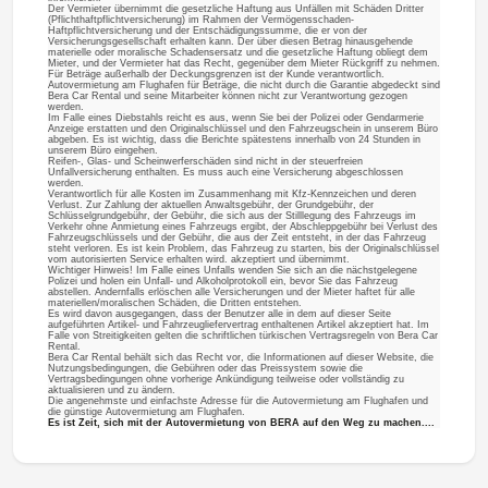
Der Vermieter übernimmt die gesetzliche Haftung aus Unfällen mit Schäden Dritter
(Pflichthaftpflichtversicherung) im Rahmen der Vermögensschaden-
Haftpflichtversicherung und der Entschädigungssumme, die er von der
Versicherungsgesellschaft erhalten kann. Der über diesen Betrag hinausgehende
materielle oder moralische Schadensersatz und die gesetzliche Haftung obliegt dem
Mieter, und der Vermieter hat das Recht, gegenüber dem Mieter Rückgriff zu nehmen.
Für Beträge außerhalb der Deckungsgrenzen ist der Kunde verantwortlich.
Autovermietung am Flughafen für Beträge, die nicht durch die Garantie abgedeckt sind
Bera Car Rental und seine Mitarbeiter können nicht zur Verantwortung gezogen
werden.
Im Falle eines Diebstahls reicht es aus, wenn Sie bei der Polizei oder Gendarmerie
Anzeige erstatten und den Originalschlüssel und den Fahrzeugschein in unserem Büro
abgeben. Es ist wichtig, dass die Berichte spätestens innerhalb von 24 Stunden in
unserem Büro eingehen.
Reifen-, Glas- und Scheinwerferschäden sind nicht in der steuerfreien
Unfallversicherung enthalten. Es muss auch eine Versicherung abgeschlossen
werden.
Verantwortlich für alle Kosten im Zusammenhang mit Kfz-Kennzeichen und deren
Verlust. Zur Zahlung der aktuellen Anwaltsgebühr, der Grundgebühr, der
Schlüsselgrundgebühr, der Gebühr, die sich aus der Stilllegung des Fahrzeugs im
Verkehr ohne Anmietung eines Fahrzeugs ergibt, der Abschleppgebühr bei Verlust des
Fahrzeugschlüssels und der Gebühr, die aus der Zeit entsteht, in der das Fahrzeug
steht verloren. Es ist kein Problem, das Fahrzeug zu starten, bis der Originalschlüssel
vom autorisierten Service erhalten wird. akzeptiert und übernimmt.
Wichtiger Hinweis! Im Falle eines Unfalls wenden Sie sich an die nächstgelegene
Polizei und holen ein Unfall- und Alkoholprotokoll ein, bevor Sie das Fahrzeug
abstellen. Andernfalls erlöschen alle Versicherungen und der Mieter haftet für alle
materiellen/moralischen Schäden, die Dritten entstehen.
Es wird davon ausgegangen, dass der Benutzer alle in dem auf dieser Seite
aufgeführten Artikel- und Fahrzeugliefervertrag enthaltenen Artikel akzeptiert hat. Im
Falle von Streitigkeiten gelten die schriftlichen türkischen Vertragsregeln von Bera Car
Rental.
Bera Car Rental behält sich das Recht vor, die Informationen auf dieser Website, die
Nutzungsbedingungen, die Gebühren oder das Preissystem sowie die
Vertragsbedingungen ohne vorherige Ankündigung teilweise oder vollständig zu
aktualisieren und zu ändern.
Die angenehmste und einfachste Adresse für die Autovermietung am Flughafen und
die günstige Autovermietung am Flughafen.
Es ist Zeit, sich mit der Autovermietung von BERA auf den Weg zu machen....