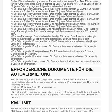
Farbe. Die Mindestaltersgrenzen für Fahrer sind unten aufgeführt. Das Mindestalter
für die Anmietung eines Kunden beträgt 21 Jahre. Ab einem Alter von 21 Jahren gelten
für jedes Fahrzeugsegment folgende Mindestalterkriterien:
• Für Fahrzeuge der Economy Class: Das Mindestalter beträgt 23 Jahre. Für Kunden
im Alter von 21 bis 23 Jahren ist ein Paket für junge Fahrer verfügbar.
• Für Fahrzeuge der Comfort-Klasse: Das Mindestalter beträgt 23 Jahre. Für Kunden
im Alter von 21 bis 23 Jahren ist ein Paket für junge Fahrer verfügbar.
• Für Fahrzeuge der Prestige-Klasse: Das Mindestalter beträgt 25 Jahre. Für Kunden
im Alter von 23 bis 25 Jahren ist ein Paket für junge Fahrer erhältlich.
• Für Fahrzeuge der Premiumklasse: Das Mindestalter beträgt 27 Jahre. Für Kunden
im Alter von 25 bis 27 Jahren ist ein Paket für junge Fahrer verfügbar.
• Für Fahrzeuge der Luxusklasse: Das Mindestalter beträgt 27 Jahre. Das Paket für
junge Fahrer gilt nicht für Luxusfahrzeuge und Sie müssen mindestens 27 Jahre alt
sein.
• Für Van-Fahrzeuge: Das Mindestalter beträgt 25 Jahre. Das Jungfahrerpaket gilt
nicht für Kleinbusse; Es ist zwingend erforderlich, über 25 Jahre alt zu sein.
• Für Fahrzeuge der Economy-Klasse: Ein Führerschein mit mindestens dreijähriger
Laufzeit ist erforderlich.
• Für Fahrzeuge der Komfortklasse: Ein Führerschein von mindestens 3 Jahren ist
erforderlich.
• Für Fahrzeuge der Prestige-Klasse: Ein Führerschein mit mindestens 5 Jahren
Gültigkeit ist erforderlich.
• Für Fahrzeuge der Premiumklasse: Ein Führerschein von mindestens 5 Jahren ist
erforderlich.
• Für Fahrzeuge der Luxusklasse: Ein Führerschein mit einer Laufzeit von mindestens
5 Jahren ist erforderlich.
ERFORDERLICHE DOKUMENTE FÜR DIE
AUTOVERMIETUNG
Bei der Abholung müssen die folgenden, auf den Namen des Hauptfahrers
ausgestellten, physischen Dokumente dem Büro/dem Personal von Bera Car Rental
vorgelegt werden;
• Gültiger Reisepass/oder Personalausweis
• Gültiger Führerschein
• Kreditkarte des Kunden, der das Fahrzeug mietet. (Für im Ausland lebende türkische
Staatsbürger besteht keine Kreditkartenpflicht, sie können ein Auto ohne Kreditkarte
mieten.)
KM-LIMIT
Bei Bera Car Rental gilt ein Tageslimit von 200 km für Fahrzeuge der Economy- und
Mittelklasse und 150 km pro Tag für Premium- und Oberklasse-Fahrzeuge. Bei