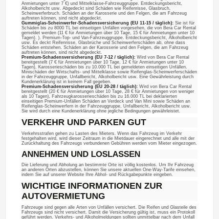
Anmietungen unter 7 €) und Mittelklasse-Fahrzeuggruppe. Entdeckungsbericht,
Alkoholbericht usw. Abgedeckt sind Schäden wie Reifenrisse, Glasbruch,
Scheinwerferbruch. Schäden an der Karosserie und den Felgen, die am Fahrzeug
auftreten können, sind nicht abgedeckt.
Gummiglas-Scheinwerfer-Schadensversicherung (EU 11-15 / täglich):
Sie ist für
Schäden bis zu 8000 TL bei einseitigen Unfällen vorgesehen, die von Bera Car Rental
gemeldet werden (11 € für Anmietungen über 10 Tage, 15 € für Anmietungen unter 10
Tagen). ). Premium-Top- und Van-Fahrzeuggruppe. Entdeckungsbericht, Alkoholbericht
usw. Es deckt Reifenrisse, Glasbrüche und Scheinwerferschäden ab, ohne dass
Schäden entstehen. Schäden an der Karosserie und den Felgen, die am Fahrzeug
auftreten können, sind nicht abgedeckt.
Premium-Schadensversicherung (EU 7-12 / täglich):
Wird von Bera Car Rental
bereitgestellt (7 € für Anmietungen über 10 Tage, 12 € für Anmietungen unter 10
Tagen), Karosserieschäden bis zu 10.000 TL bei gemeldeten einseitigen Unfällen.
Minischäden der Wirtschafts- und Mittelklasse sowie Reifenglas-Scheinwerferschäden
in der Fahrzeuggruppe, Unfallbericht, Alkoholbericht usw. Eine Gewährleistung durch
Kundenerklärung ist in keinem Fall gegeben.
Premium-Schadensversicherung (EU 20-28 / täglich):
Wird von Bera Car Rental
bereitgestellt (20 € für Anmietungen über 10 Tage, 28 € für Anmietungen von weniger
als 10 Tagen), Fahrzeugkarosserieschäden bis zu 16.000 TL bei deklarierten
einseitigen Premium-Unfällen Schäden an Verdeck und Van Mini sowie Schäden an
Reifenglas-Scheinwerfern in der Fahrzeuggruppe, Unfallbericht, Alkoholbericht usw.
Sie wird durch eine Kundenerklärung ohne jegliche Bedingungen gewährleistet.
VERKEHR UND PARKEN GUT
Verkehrsstrafen gehen zu Lasten des Mieters. Wenn das Fahrzeug im Verkehr
festgehalten wird, wird dieser Zeitraum in die Mietdauer eingerechnet und alle mit der
Zurückhaltung des Fahrzeugs verbundenen Gebühren werden vom Mieter eingezogen.
ANNEHMEN UND LOSLASSEN
Die Lieferung und Abholung an bestimmte Orte ist völlig kostenlos. Um Ihr Fahrzeug
an anderen Orten abzustellen, können Sie unsere aktuellen One-Way-Tarife einsehen,
indem Sie auf unserer Website Ihre Abhol- und Rückgabepunkte eingeben.
WICHTIGE INFORMATIONEN ZUR
AUTOVERMIETUNG
Fahrzeuge sind gegen alle Arten von Unfällen versichert. Die Reifen und Glasteile des
Fahrzeugs sind nicht versichert. Damit die Versicherung gültig ist, muss ein Protokoll
geführt werden. Verkehrs- und Alkoholmeldungen sollten unmittelbar nach dem Unfall