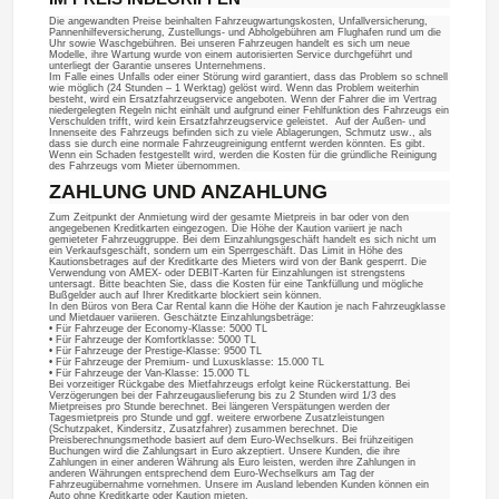
Die angewandten Preise beinhalten Fahrzeugwartungskosten, Unfallversicherung,
Pannenhilfeversicherung, Zustellungs- und Abholgebühren am Flughafen rund um die
Uhr sowie Waschgebühren. Bei unseren Fahrzeugen handelt es sich um neue
Modelle, ihre Wartung wurde von einem autorisierten Service durchgeführt und
unterliegt der Garantie unseres Unternehmens.
Im Falle eines Unfalls oder einer Störung wird garantiert, dass das Problem so schnell
wie möglich (24 Stunden – 1 Werktag) gelöst wird. Wenn das Problem weiterhin
besteht, wird ein Ersatzfahrzeugservice angeboten. Wenn der Fahrer die im Vertrag
niedergelegten Regeln nicht einhält und aufgrund einer Fehlfunktion des Fahrzeugs ein
Verschulden trifft, wird kein Ersatzfahrzeugservice geleistet. Auf der Außen- und
Innenseite des Fahrzeugs befinden sich zu viele Ablagerungen, Schmutz usw., als
dass sie durch eine normale Fahrzeugreinigung entfernt werden könnten. Es gibt.
Wenn ein Schaden festgestellt wird, werden die Kosten für die gründliche Reinigung
des Fahrzeugs vom Mieter übernommen.
ZAHLUNG UND ANZAHLUNG
Zum Zeitpunkt der Anmietung wird der gesamte Mietpreis in bar oder von den
angegebenen Kreditkarten eingezogen. Die Höhe der Kaution variiert je nach
gemieteter Fahrzeuggruppe. Bei dem Einzahlungsgeschäft handelt es sich nicht um
ein Verkaufsgeschäft, sondern um ein Sperrgeschäft. Das Limit in Höhe des
Kautionsbetrages auf der Kreditkarte des Mieters wird von der Bank gesperrt. Die
Verwendung von AMEX- oder DEBIT-Karten für Einzahlungen ist strengstens
untersagt. Bitte beachten Sie, dass die Kosten für eine Tankfüllung und mögliche
Bußgelder auch auf Ihrer Kreditkarte blockiert sein können.
In den Büros von Bera Car Rental kann die Höhe der Kaution je nach Fahrzeugklasse
und Mietdauer variieren. Geschätzte Einzahlungsbeträge:
• Für Fahrzeuge der Economy-Klasse: 5000 TL
• Für Fahrzeuge der Komfortklasse: 5000 TL
• Für Fahrzeuge der Prestige-Klasse: 9500 TL
• Für Fahrzeuge der Premium- und Luxusklasse: 15.000 TL
• Für Fahrzeuge der Van-Klasse: 15.000 TL
Bei vorzeitiger Rückgabe des Mietfahrzeugs erfolgt keine Rückerstattung. Bei
Verzögerungen bei der Fahrzeugauslieferung bis zu 2 Stunden wird 1/3 des
Mietpreises pro Stunde berechnet. Bei längeren Verspätungen werden der
Tagesmietpreis pro Stunde und ggf. weitere erworbene Zusatzleistungen
(Schutzpaket, Kindersitz, Zusatzfahrer) zusammen berechnet. Die
Preisberechnungsmethode basiert auf dem Euro-Wechselkurs. Bei frühzeitigen
Buchungen wird die Zahlungsart in Euro akzeptiert. Unsere Kunden, die ihre
Zahlungen in einer anderen Währung als Euro leisten, werden ihre Zahlungen in
anderen Währungen entsprechend dem Euro-Wechselkurs am Tag der
Fahrzeugübernahme vornehmen. Unsere im Ausland lebenden Kunden können ein
Auto ohne Kreditkarte oder Kaution mieten.