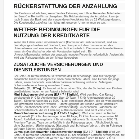
RÜCKERSTATTUNG DER ANZAHLUNG
Die Kaution wird erhoben, wenn Sie das Fahrzeug nach Ihrer Reise den Mitarbeitern
der Bera Car Rental-Firma übergeben. Die Rückerstattung der Anzahlung kann je
nach Status der Bank und der verwendeten Kreditkarte bis zu 21 Werktage dauern.
Die Kautionsrückgabefrist hat nichts mit unserem Unternehmen zu tun.
WEITERE BEDINGUNGEN FÜR DIE
NUTZUNG DER KREDITKARTE
Wenn der Fahrer eine Firmenkreditkarte (Commercial Card) verwendet, sind ein
Bestätigungsschreiben auf Briefkopf, ein Stempel mit dem Firmennamen des
Unternehmens und eine nasse Unterschrift erforderlich. Die unterzeichnende Person
muss ein Gesellschafter oder ein Vorstandsmitglied sein. Ein
Unterschriftenrundschreiben der unterzeichnenden Person ist erforderlich. Andernfalls
wird das Fahrzeug nicht an den Mieter übergeben.
ZUSÄTZLICHE VERSICHERUNGEN UND
DIENSTLEISTUNGEN
Bei Bera Car Rental können Sie während des Reservierungs- und Mietvorgangs
zusätzliche Dienstleistungen wie einen zusätzlichen Fahrer, eine Gebühr für junge
Fahrer, einen Kindersitz, eine Minischadenversicherung und eine Reifenglas-
Scheinwerferversicherung erwerben. Diese;
Babysitz (EU 2/Tag):
Es handelt sich um einen Sitz, der die Sicherheit von Kindern
gewährleistet, indem er am Autositz befestigt wird.
Mini-Schadensversicherung (EU 4-7 / Täglich):
Wird von Bera Car Rental
bereitgestellt (4 € für Anmietungen über 10 Tage, 7 € für Anmietungen unter 10
Tagen), Körperschäden bis zu 5000 TL bei einseitigen Unfällen, die als wirtschaftlich
und gewerblich deklariert werden . Fahrzeuggruppe der Klasse wurde identifiziert.
Bericht, Alkoholbericht usw. ohne Gewährleistung. (Reifenbruch, Glasbruch und
Scheinwerferbruch, die im Fahrzeug auftreten können, sind nicht versichert)
Mini-Schadensversicherung (EU 11-15 / täglich):
Wird von Bera Car Rental
bereitgestellt (11 € für Anmietungen über 10 Tage, 15 € für Anmietungen unter 10
Tagen), Unfallerkennungsbericht für einseitig deklarierte Schäden bis zu 8000 TL
Premium-Top und Transporter-Unfälle in der Fahrzeuggruppe. , Alkoholbericht etc.
ohne Garantien. (Reifenplatzer, Glasbruch und Scheinwerferbruch, die im Fahrzeug
auftreten können, sind nicht versichert.)
Gummiglas-Scheinwerfer-Schadensversicherung (EU 4-7 / Täglich):
Wird von
Bera Car Rental für Schäden bis zu 5000 TL bei einseitigen Unfällen bereitgestellt, die
als wirtschaftlich eingestuft werden (4 € für Anmietungen über 10 Tage, 7 € für